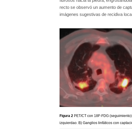
fibrosos hacia la pleura, engrosándol
recto se observó un aumento de captac
imágenes sugestivas de recidiva local
Figura 2
PET/CT con 18F-FDG (seguimiento): 
izquierdao. B) Ganglios linfáticos con capta