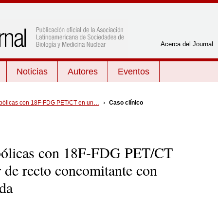
Acerca del Journal
Noticias
Autores
Eventos
Por tema
abólicas con 18F-FDG PET/CT en un…
›
Caso clínico
mTc-
Cardiología
Neurología y psiquiatría
a
Endocrinología
Oncología
or
bólicas con 18F-FDG PET/CT
Física
Radiobiología
en
Gestión de calidad
Radiofarmacia
r de recto concomitante con
edia de
Inflamación e infección
Radioprotección
ada
Medicina Nuclear General
Radioquímica
Miscelánea
Tratamiento