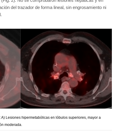
a (Fig. 2). No se comprobaron lesiones hepáticas y en
ión del trazador de forma lineal, sin engrosamiento ni
.
A) Lesiones hipermetabólicas en lóbulos superiores, mayor a
ción moderada.