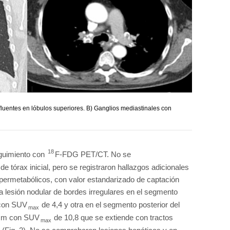
nfluentes en lóbulos superiores. B) Ganglios mediastinales con
18
seguimiento con
F-FDG PET/CT. No se
 tórax inicial, pero se registraron hallazgos adicionales
hipermetabólicos, con valor estandarizado de captación
una lesión nodular de bordes irregulares en el segmento
 con SUV
de 4,4 y otra en el segmento posterior del
max
6 mm con SUV
de 10,8 que se extiende con tractos
max