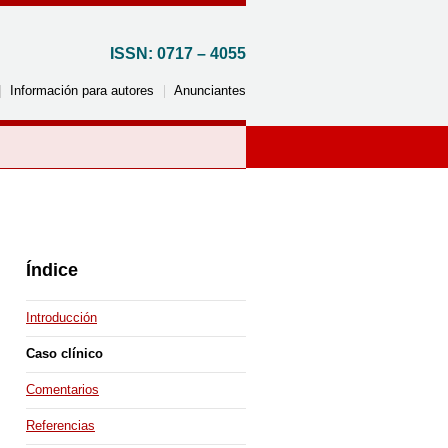
ISSN: 0717 – 4055
Información para autores
Anunciantes
Por país
Argentina
Reino Unido
Índice
Brasil
Italia
Canadá
Jordania
Introducción
Chile
Corea del Sur
Caso clínico
Colombia
México
Comentarios
Costa Rica
Perú
Cuba
Uruguay
Referencias