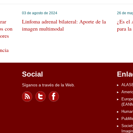
03 de agosto de 2024
26 de ma
rar
Linfoma adrenal bilateral: Aporte de la
¿Es el 
os con
imagen multimodal
para la
ores
encia
Social
Enla
Síganos a través de la Web.
ALASB
Americ
Europe
(EANM
Human
PubM
Societ
Imagi