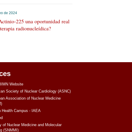
yo de 2024
Actinio-225 una oportunidad real
 terapia radionucleídica?
ces
IMN Website
an Society of Nuclear Cardiology (ASNC)
an Association of Nuclear Medicine
)
 Health Campus - IAEA
ed
y of Nuclear Medicine and Molecular
ng (SNMMI)