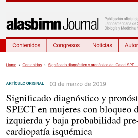
Contenidos
Congresos
Noticias
Auto
Últimos contenidos
Por tema
Home
›
Contenidos
›
Significado diagnóstico y pronóstico del Gated-SPE…
Utilidad de la gammagrafía con 99mTc-
Cardiología
HDP en el apoyo diagnóstico ante la
03 de marzo de 2019
ARTÍCULO ORIGINAL
Endocrinología
sospecha de amiloidosis cardíaca por
trasntirretina
Física
Significado diagnóstico y pronós
Artefacto por atenuación mamaria en
Gestión de calida
SPECT en mujeres con bloqueo 
Gated-SPECT de mujeres con
probabilidad pre-test baja o intermedia de
Inflamación e infe
izquierda y baja probabilidad pre-
cardiopatía isquémica
Medicina Nuclear
La ALASBIMN y la WFNMB
cardiopatía isquémica
Miscelánea