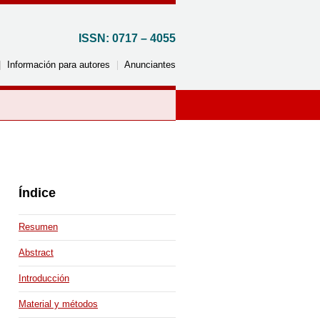
ISSN: 0717 – 4055
Información para autores
Anunciantes
Por país
Argentina
Reino Unido
Índice
Brasil
Italia
Canadá
Jordania
Resumen
Chile
Corea del Sur
Abstract
Colombia
México
Introducción
Costa Rica
Perú
Cuba
Uruguay
Material y métodos