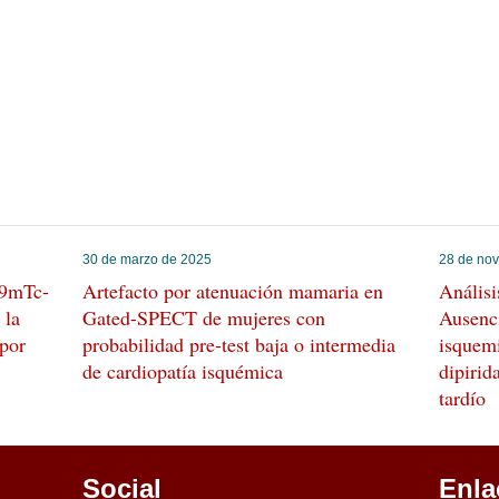
30 de marzo de 2025
28 de no
99mTc-
Artefacto por atenuación mamaria en
Análisi
 la
Gated-SPECT de mujeres con
Ausenci
 por
probabilidad pre-test baja o intermedia
isquem
de cardiopatía isquémica
dipirid
tardío
Social
Enla