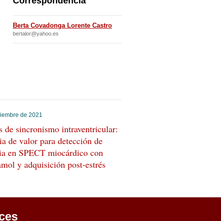
Correspondencia
Berta Covadonga Lorente Castro
bertalor@yahoo.es
viembre de 2021
s de sincronismo intraventricular:
a de valor para detección de
ia en SPECT miocárdico con
amol y adquisición post-estrés
ces