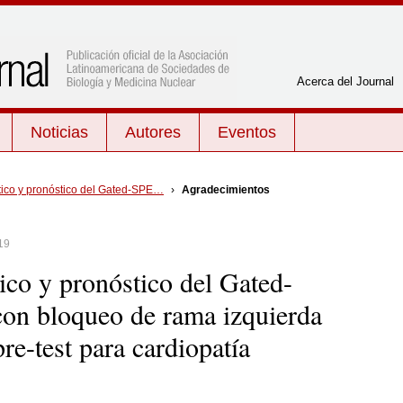
Acerca del Journal
Noticias
Autores
Eventos
Por tema
tico y pronóstico del Gated-SPE…
›
Agradecimientos
mTc-
Cardiología
Neurología y psiquiatría
a
19
Endocrinología
Oncología
or
ico y pronóstico del Gated-
Física
Radiobiología
en
Gestión de calidad
Radiofarmacia
on bloqueo de rama izquierda
edia de
Inflamación e infección
Radioprotección
re-test para cardiopatía
Medicina Nuclear General
Radioquímica
Miscelánea
Tratamiento