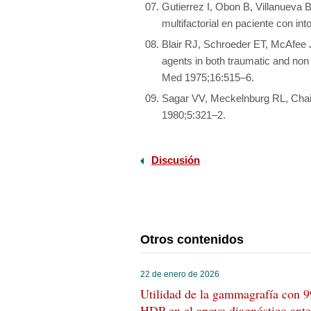
Gutierrez I, Obon B, Villanueva 
multifactorial en paciente con in
Blair RJ, Schroeder ET, McAfee 
agents in both traumatic and non 
Med 1975;16:515–6.
Sagar VV, Meckelnburg RL, Chai
1980;5:321–2.
Discusión
Otros contenidos
22 de enero de 2026
Utilidad de la gammagrafía con 
HDP en el apoyo diagnóstico ante