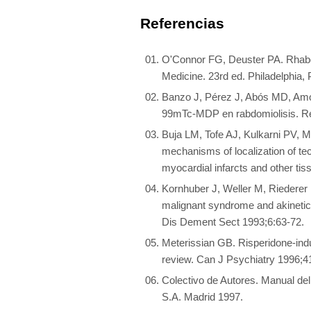
Listado completo
Referencias
O'Connor FG, Deuster PA. Rhabdo
Medicine. 23rd ed. Philadelphia,
Banzo J, Pérez J, Abós MD, Amor
99mTc-MDP en rabdomiolisis. R
Buja LM, Tofe AJ, Kulkarni PV, M
mechanisms of localization of t
myocardial infarcts and other tis
Kornhuber J, Weller M, Riederer 
malignant syndrome and akinetic
Dis Dement Sect 1993;6:63-72.
Meterissian GB. Risperidone-ind
review. Can J Psychiatry 1996;4
Colectivo de Autores. Manual del 
S.A. Madrid 1997.