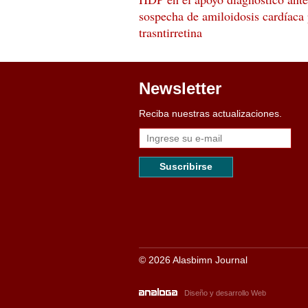
sospecha de amiloidosis cardíaca
trasntirretina
Newsletter
Reciba nuestras actualizaciones.
Suscribirse
© 2026 Alasbimn Journal
Diseño y desarrollo Web