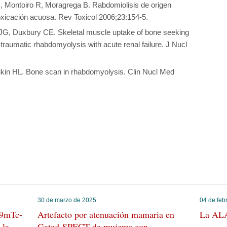
B, Montoiro R, Moragrega B. Rabdomiolisis de origen
toxicación acuosa. Rev Toxicol 2006;23:154-5.
JG, Duxbury CE. Skeletal muscle uptake of bone seeking
traumatic rhabdomyolysis with acute renal failure. J Nucl
kin HL. Bone scan in rhabdomyolysis. Clin Nucl Med
30 de marzo de 2025
04 de feb
99mTc-
Artefacto por atenuación mamaria en
La AL
 la
Gated-SPECT de mujeres con