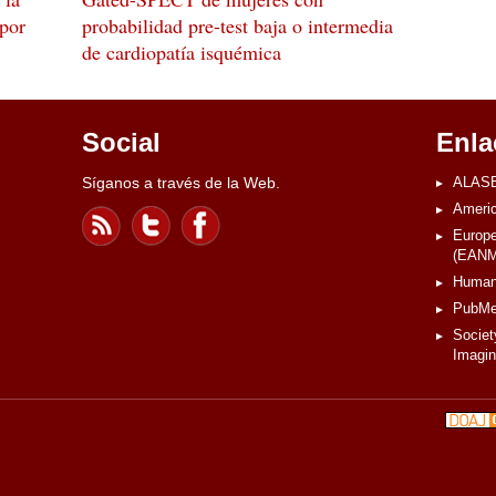
 por
probabilidad pre-test baja o intermedia
de cardiopatía isquémica
Social
Enla
Síganos a través de la Web.
ALASB
Americ
Europe
(EANM
Human
PubM
Societ
Imagi