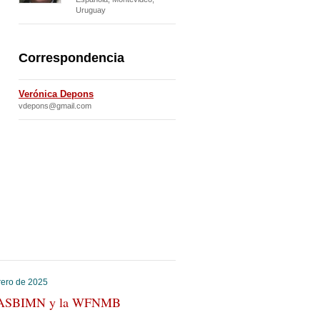
Uruguay
Correspondencia
Verónica Depons
vdepons@gmail.com
rero de 2025
ASBIMN y la WFNMB