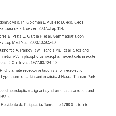
myolysis. In: Goldman L, Ausiello D, eds. Cecil
 Pa: Saunders Elsevier; 2007:chap 114.
es B, Prats E, García F, et al. Gammagrafía con
ev Esp Med Nucl 2000;19:309-10.
ukherfee A, Parkey RW, Francis MD, et al. Sites and
echnetium-99m phosphorus radiopharmaceuticals in acute
sues. J Clin Invest 1977;60:724-40.
P: Glutamate receptor antagonists for neuroleptic
 hyperthermic parkinsonian crisis. J Neural Transm Park
uced neuroleptic malignant syndrome: a case report and
1:52-4.
Residente de Psiquiatría. Tomo II. p 1768-9. Litofinter,