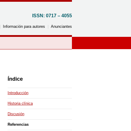
ISSN: 0717 – 4055
Información para autores
Anunciantes
Por país
Argentina
Reino Unido
Índice
Brasil
Italia
Canadá
Jordania
Introducción
Chile
Corea del Sur
Historia clínica
Colombia
México
Discusión
Costa Rica
Perú
Cuba
Uruguay
Referencias