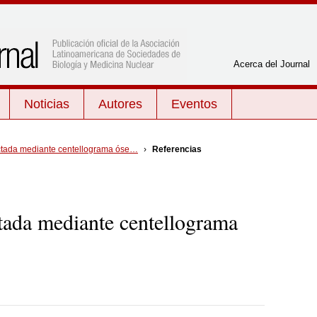
Acerca del Journal
Noticias
Autores
Eventos
Por tema
ctada mediante centellograma óse…
›
Referencias
mTc-
Cardiología
Neurología y psiquiatría
a
Endocrinología
Oncología
or
tada mediante centellograma
Física
Radiobiología
en
Gestión de calidad
Radiofarmacia
edia de
Inflamación e infección
Radioprotección
Medicina Nuclear General
Radioquímica
Miscelánea
Tratamiento