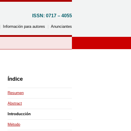
ISSN: 0717 – 4055
Información para autores
Anunciantes
Por país
Argentina
Reino Unido
Índice
Brasil
Italia
Canadá
Jordania
Resumen
Chile
Corea del Sur
Abstract
Colombia
México
Introducción
Costa Rica
Perú
Cuba
Uruguay
Método