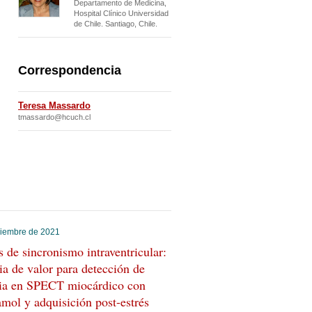
Departamento de Medicina,
Hospital Clínico Universidad
de Chile. Santiago, Chile.
Correspondencia
Teresa Massardo
tmassardo@hcuch.cl
viembre de 2021
s de sincronismo intraventricular:
a de valor para detección de
ia en SPECT miocárdico con
amol y adquisición post-estrés