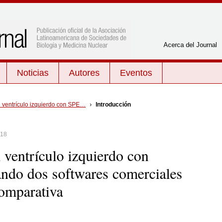
Acerca del Journal
Noticias
Autores
Eventos
Por tema
el ventrículo izquierdo con SPE…
›
Introducción
mTc-
Cardiología
Neurología y psiquiatría
a
018
Endocrinología
Oncología
or
l ventrículo izquierdo con
Física
Radiobiología
en
Gestión de calidad
Radiofarmacia
ndo dos softwares comerciales
edia de
Inflamación e infección
Radioprotección
comparativa
Medicina Nuclear General
Radioquímica
Miscelánea
Tratamiento