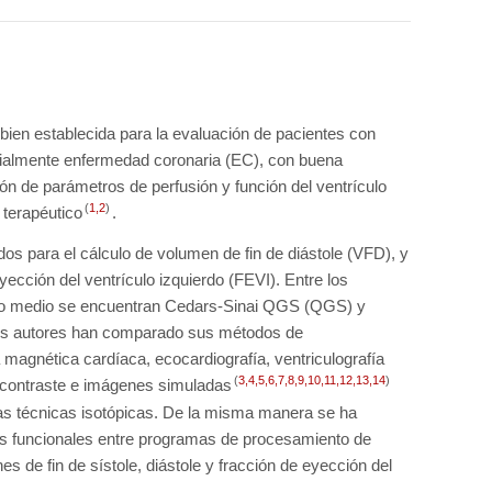
ien establecida para la evaluación de pacientes con
cialmente enfermedad coronaria (EC), con buena
ión de parámetros de perfusión y función del ventrículo
(
1
,
2
)
 terapéutico
.
os para el cálculo de volumen de fin de diástole (VFD), y
eyección del ventrículo izquierdo (FEVI). Entre los
tro medio se encuentran Cedars-Sinai QGS (QGS) y
os autores han comparado sus métodos de
magnética cardíaca, ecocardiografía, ventriculografía
(
3
,
4
,
5
,
6
,
7
,
8
,
9
,
10
,
11
,
12
,
13
,
14
)
 contraste e imágenes simuladas
as técnicas isotópicas. De la misma manera se ha
os funcionales entre programas de procesamiento de
de fin de sístole, diástole y fracción de eyección del