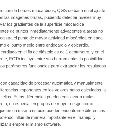
ección de bordes miocárdicos, QGS se basa en el ajuste
 en las imágenes brutas, pudiendo detectar niveles muy
ar los gradientes de la superficie miocárdica
dientes de puntos inmediatamente adyacentes a áreas no
registra el punto de mayor actividad miocárdica en cada
omo el punto medio entre endocardio y epicardio,
ardiaco en el fin de diástole es de 1 centímetro, y en el
ente, ECTb incluye entre sus herramientas la posibilidad
los parámetros funcionales para extrapolar los resultados
s con capacidad de procesar automática y manualmente
iferencias importantes en los valores netos calculados, a
e ellos. Estas diferencias pueden conllevar a malas
cuenta, en especial en grupos de mayor riesgo como
a que en un mismo estudio pueden encontrarse diferencias
diendo influir de manera importante en el manejo y
tilizar siempre el mismo software.