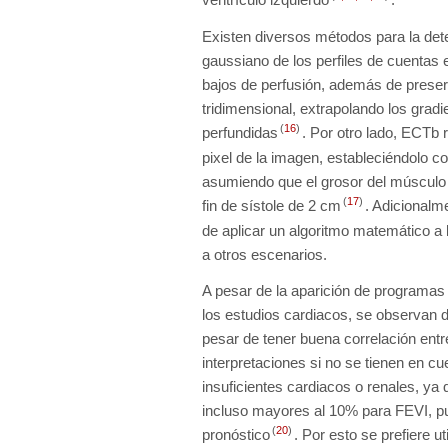
Existen diversos métodos para la det
gaussiano de los perfiles de cuentas
bajos de perfusión, además de preserv
tridimensional, extrapolando los gra
(
16
)
perfundidas
. Por otro lado, ECTb 
pixel de la imagen, estableciéndolo c
asumiendo que el grosor del músculo c
(
17
)
fin de sístole de 2 cm
. Adicionalm
de aplicar un algoritmo matemático a 
a otros escenarios.
A pesar de la aparición de programa
los estudios cardiacos, se observan d
pesar de tener buena correlación entr
interpretaciones si no se tienen en 
insuficientes cardiacos o renales, y
incluso mayores al 10% para FEVI, pu
(
20
)
pronóstico
. Por esto se prefiere u