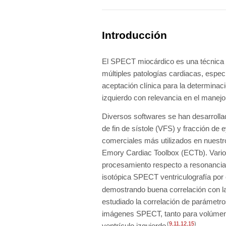
Listado completo
Introducción
El SPECT miocárdico es una técnica b
múltiples patologías cardiacas, espe
aceptación clínica para la determinac
izquierdo con relevancia en el manejo
Diversos softwares se han desarrollad
de fin de sístole (VFS) y fracción de 
comerciales más utilizados en nues
Emory Cardiac Toolbox (ECTb). Vari
procesamiento respecto a resonancia 
isotópica SPECT ventriculografía por
demostrando buena correlación con l
estudiado la correlación de parámetr
imágenes SPECT, tanto para volúmenes 
(
9
,
11
,
12
,
15
)
ventrículo izquierdo
.