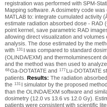
registration was performed with SPM-Stati
Mapping software. A dosimetry code was 
MATLAB to: integrate cumulated activity (Ã
estimate radiation absorbed dose - RAD 
point kernel, save parametric RAD image
allowing direct visualization and volumes o
analysis. The dose estimated by the metho
131
with
I was compared to standard dosi
(OLINDA/EXM) and thermoluminescent do
and the method was then used to analyze 
68
177
Ga-DOTATATE and
Lu-DOTATATE st
patients.
Results:
The radiation absorbed
131
the
I simulator by the proposed meth
than the OLINDA/EXM software and simila
dosimetry (12.0 vs 13.6 vs 12.0 Gy). Esti
patients were consistent with scientific lite