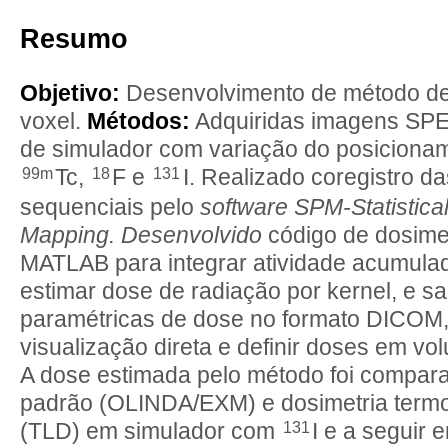
Listado completo
Resumo
Objetivo:
Desenvolvimento de método de 
voxel.
Métodos:
Adquiridas imagens SP
de simulador com variação do posicionam
99m
18
131
Tc,
F e
I. Realizado coregistro d
sequenciais pelo
software SPM-Statistica
Mapping. Desenvolvido
código de dosime
MATLAB para integrar atividade acumulad
estimar dose de radiação por kernel, e s
paramétricas de dose no formato DICOM,
visualização direta e definir doses em vo
A dose estimada pelo método foi compara
padrão (OLINDA/EXM) e dosimetria term
131
(TLD) em simulador com
I e a seguir