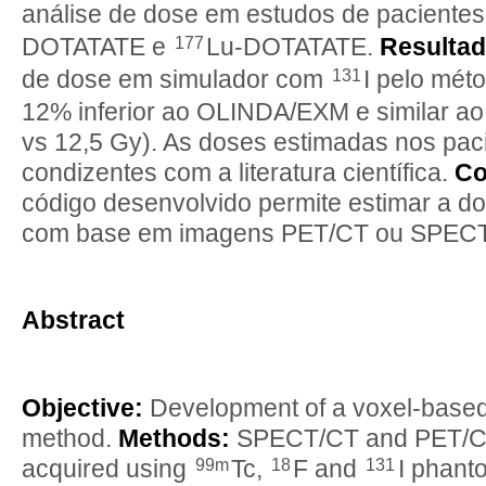
análise de dose em estudos de paciente
177
DOTATATE e
Lu-DOTATATE.
Resultad
131
de dose em simulador com
I pelo méto
12% inferior ao OLINDA/EXM e similar ao
vs 12,5 Gy). As doses estimadas nos pac
condizentes com a literatura científica.
Co
código desenvolvido permite estimar a do
com base em imagens PET/CT ou SPECT/
Abstract
Objective:
Development of a voxel-based
method.
Methods:
SPECT/CT and PET/C
99m
18
131
acquired using
Tc,
F and
I phant