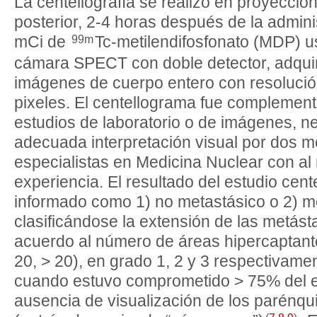
La centellografía se realizó en proyección 
posterior, 2-4 horas después de la admin
99m
mCi de
Tc-metilendifosfonato (MDP)
cámara SPECT con doble detector, adqui
imágenes de cuerpo entero con resoluci
pixeles. El centellograma fue complemen
estudios de laboratorio o de imágenes, n
adecuada interpretación visual por dos 
especialistas en Medicina Nuclear con a
experiencia. El resultado del estudio cente
informado como 1) no metastásico o 2) met
clasificándose la extensión de las metást
acuerdo al número de áreas hipercaptante
20, > 20), en grado 1, 2 y 3 respectivame
cuando estuvo comprometido > 75% del 
ausencia de visualización de los parénq