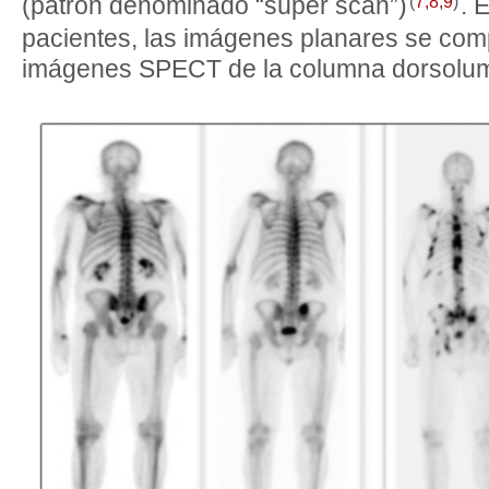
(
7
,
8
,
9
)
(patrón denominado “súper scan”)
. 
pacientes, las imágenes planares se co
imágenes SPECT de la columna dorsolum