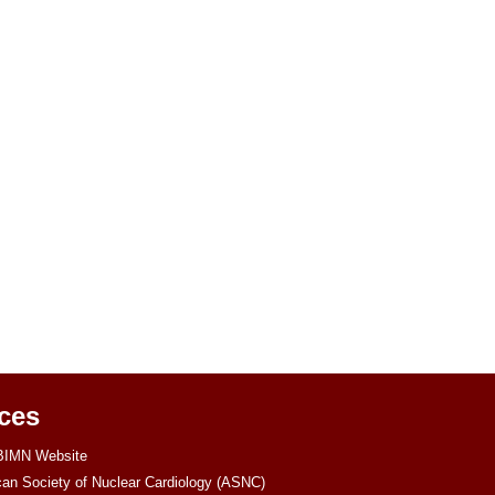
España
Venezuela
ces
IMN Website
an Society of Nuclear Cardiology (ASNC)