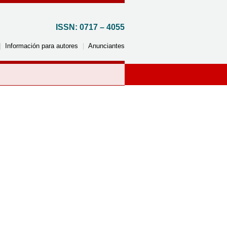
ISSN: 0717 – 4055
Información para autores
Anunciantes
Por país
Argentina
Reino Unido
Brasil
Italia
Canadá
Jordania
Chile
Corea del Sur
Colombia
México
Costa Rica
Perú
Cuba
Uruguay