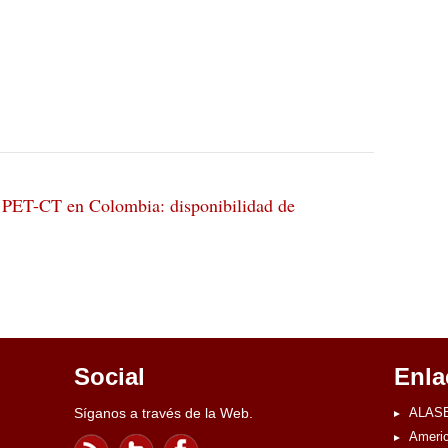
s PET-CT en Colombia: disponibilidad de
Social
Enla
Síganos a través de la Web.
ALASB
Americ